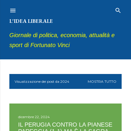
Passa ai contenuti principali
L'IDEA LIBERALE
Giornale di politica, economia, attualità e
sport di Fortunato Vinci
P
Visualizzazione dei post da 2024
MOSTRA TUTTO
o
s
t
dicembre 22, 2024
IL PERUGIA CONTRO LA PIANESE