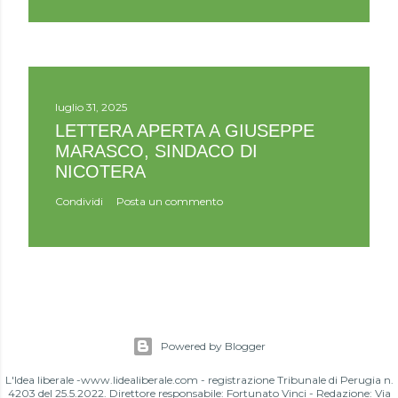
luglio 31, 2025
LETTERA APERTA A GIUSEPPE
MARASCO, SINDACO DI
NICOTERA
Condividi
Posta un commento
Powered by Blogger
L'Idea liberale -www.lidealiberale.com - registrazione Tribunale di Perugia n.
4203 del 25.5.2022. Direttore responsabile: Fortunato Vinci - Redazione: Via