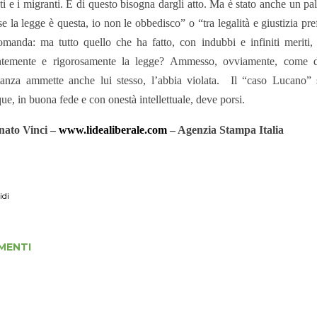
ati e i migranti. E di questo bisogna dargli atto. Ma è stato anche un pa
se la legge è questa, io non le obbedisco” o “tra legalità e giustizia pref
omanda: ma tutto quello che ha fatto, con indubbi e infiniti meriti,
entemente e rigorosamente la legge? Ammesso, ovviamente, come d
tanza ammette anche lui stesso, l’abbia violata.
Il “caso Lucano” s
ue, in buona fede e con onestà intellettuale, deve porsi.
nato Vinci –
www.lidealiberale.com
– Agenzia Stampa Italia
idi
MENTI