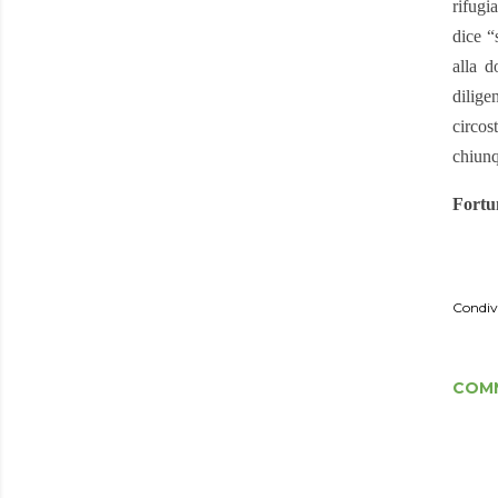
rifugi
dice “
alla d
dilig
circos
chiunq
Fortu
Condiv
COM