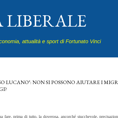
Passa ai contenuti principali
A LIBERALE
economia, attualità e sport di Fortunato Vinci
 01, 2021
SO LUCANO": NON SI POSSONO AIUTARE I MIG
GI?
a fare, prima di tutto, la doverosa, ancorché stucchevole, precisazi