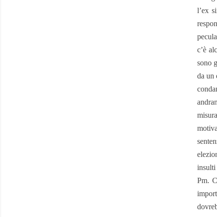
l’ex s
respon
pecula
c’è al
sono g
da un 
condan
andran
misur
motiva
senten
elezio
insult
Pm. Co
import
dovreb