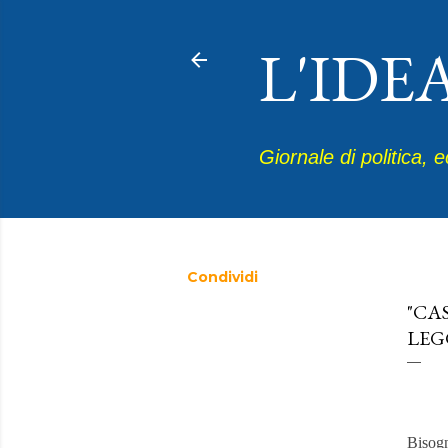
L'IDE
Giornale di politica, 
Condividi
ottobre
"CA
LEG
Bisogn