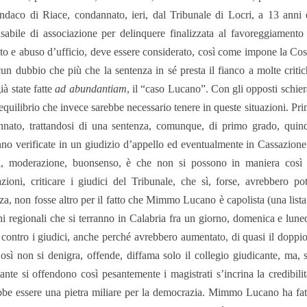
indaco di Riace, condannato, ieri, dal Tribunale di Locri, a 13 anni 
sabile di associazione per delinquere finalizzata al favoreggiamento 
to e abuso d’ufficio, deve essere considerato, così come impone la Cos
cun dubbio che più che la sentenza in sé presta il fianco a molte criti
ià state fatte
ad abundantiam
, il “caso Lucano”. Con gli opposti schier
equilibrio che invece sarebbe necessario tenere in queste situazioni. Prima
nato, trattandosi di una sentenza, comunque, di primo grado, quin
no verificate in un giudizio d’appello ed eventualmente in Cassazion
a, moderazione, buonsenso, è che non si possono in maniera così
zioni, criticare i giudici del Tribunale, che sì, forse, avrebbero po
za, non fosse altro per il fatto che Mimmo Lucano è capolista (una lista
ni regionali che si terranno in Calabria fra un giorno, domenica e lune
i contro i giudici, anche perché avrebbero aumentato, di quasi il doppio, 
sì non si denigra, offende, diffama solo il collegio giudicante, ma, 
ante si offendono così pesantemente i magistrati s’incrina la credibilit
be essere una pietra miliare per la democrazia. Mimmo Lucano ha fatto