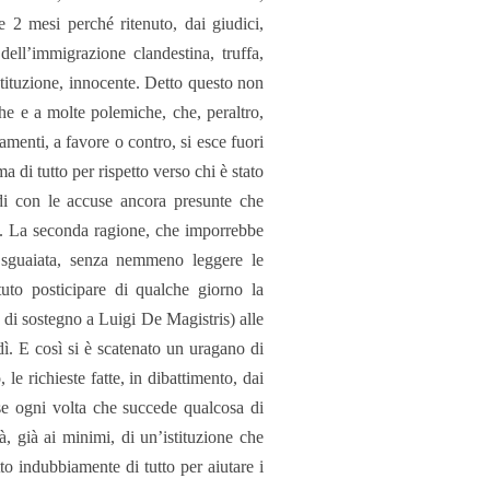
e 2 mesi perché ritenuto, dai giudici,
dell’immigrazione clandestina, truffa,
tituzione, innocente. Detto questo non
che e a molte polemiche, che, peraltro,
amenti, a favore o contro, si esce fuori
 di tutto per rispetto verso chi è stato
di con le accuse ancora presunte che
e. La seconda ragione, che imporrebbe
 sguaiata, senza nemmeno leggere le
tuto posticipare di qualche giorno la
 di sostegno a Luigi De Magistris) alle
dì. E così si è scatenato un uragano di
le richieste fatte, in dibattimento, dai
se ogni volta che succede qualcosa di
à, già ai minimi, di un’istituzione che
 indubbiamente di tutto per aiutare i