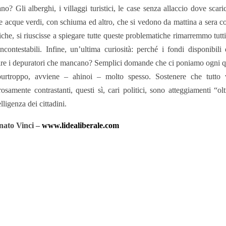
ano? Gli alberghi, i villaggi turistici, le case senza allaccio dove scari
e acque verdi, con schiuma ed altro, che si vedono da mattina a sera co
che, si riuscisse a spiegare tutte queste problematiche rimarremmo tutti 
ncontestabili. Infine, un’ultima curiosità: perché i fondi disponibili 
ire i depuratori che mancano? Semplici domande che ci poniamo ogni qu
purtroppo, avviene – ahinoi – molto spesso. Sostenere che tutto 
osamente contrastanti, questi sì, cari politici, sono atteggiamenti “olt
elligenza dei cittadini.
nato Vinci –
www.lidealiberale.com