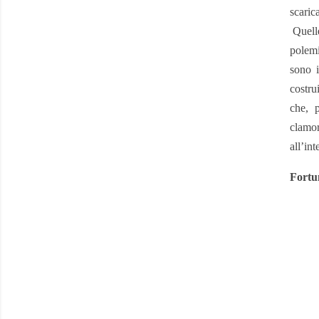
scaric
Quell
polemi
sono i
costru
che, 
clamor
all’int
Fortu