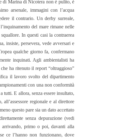
e di Marina di Nicotera non è pulito, è
issimo arsenale, immagini con l’acqua
redere il contrario. Un derby surreale,
 l’inquinamento del mare rimane nelle
squallore. In questi casi la contraerea
, insiste, persevera, vede avversari e
 Tropea qualche giorno fa, confermano
mente inquinati. Agli ambientalisti ha
che ha ritenuto il report “oltraggioso”
fica il lavoro svolto del dipartimento
 campionamenti con una non conformità
tutti. E allora, senza essere insultato,
all’assessore regionale e al direttore
lmeno questo pare sia un dato accettato
direttamente senza depurazione (vedi
 arrivando, primo o poi, davanti alla
o se ce l’hanno non funzionano, dove