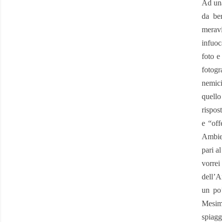
Ad una
da ber
meravi
infuoc
foto e
fotogr
nemici
quello
rispos
e “off
Ambien
pari a
vorrei
dell’A
un po’
Mesima
spiagg