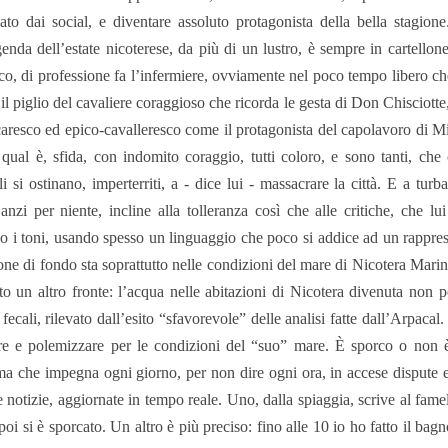
nato dai social, e diventare assoluto protagonista della bella stagi
genda dell’estate nicoterese, da più di un lustro, è sempre in cartellone
o, di professione fa l’infermiere, ovviamente nel poco tempo libero che
il piglio del cavaliere coraggioso che ricorda le gesta di Don Chisciotte
caresco ed epico-cavalleresco come il protagonista del capolavoro di 
 qual è, sfida, con indomito coraggio, tutti coloro, e sono tanti, che c
li si ostinano, imperterriti, a - dice lui - massacrare la città. E a tu
anzi per niente, incline alla tolleranza così che alle critiche, che lui
o i toni, usando spesso un linguaggio che poco si addice ad un rapprese
one di fondo sta soprattutto nelle condizioni del mare di Nicotera Marina
to un altro fronte: l’acqua nelle abitazioni di Nicotera divenuta non p
i fecali, rilevato dall’esito “sfavorevole” delle analisi fatte dall’Arpaca
are e polemizzare per le condizioni del “suo” mare. È sporco o non 
a che impegna ogni giorno, per non dire ogni ora, in accese dispute esist
e notizie, aggiornate in tempo reale. Uno, dalla spiaggia, scrive al famel
 poi si è sporcato. Un altro è più preciso: fino alle 10 io ho fatto il ba