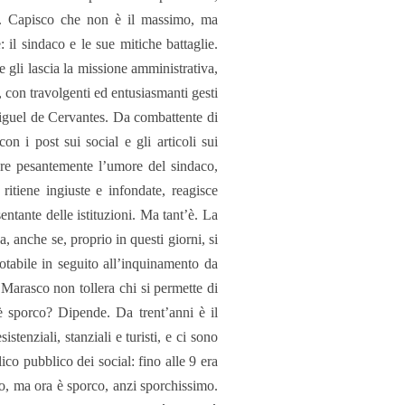
one. Capisco che non è il massimo, ma
: il sindaco e le sue mitiche battaglie.
 gli lascia la missione amministrativa,
, con travolgenti ed entusiasmanti gesti
Miguel de Cervantes. Da combattente di
on i post sui social e gli articoli sui
rbare pesantemente l’umore del sindaco,
 ritiene ingiuste e infondate, reagisce
ntante delle istituzioni. Ma tant’è. La
, anche se, proprio in questi giorni, si
otabile in seguito all’inquinamento da
l. Marasco non tollera chi si permette di
è sporco? Dipende. Da trent’anni è il
enziali, stanziali e turisti, e ci sono
ico pubblico dei social: fino alle 9 era
gno, ma ora è sporco, anzi sporchissimo.