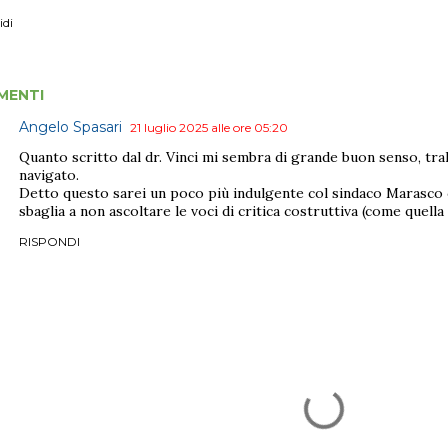
idi
MENTI
Angelo Spasari
21 luglio 2025 alle ore 05:20
Quanto scritto dal dr. Vinci mi sembra di grande buon senso, tral
navigato.
Detto questo sarei un poco più indulgente col sindaco Marasc
sbaglia a non ascoltare le voci di critica costruttiva (come quella d
RISPONDI