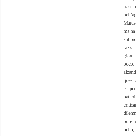
trasci
nell’a
Marasc
ma ha 
sul pi
razza,
giorna
poco, 
alzand
questi
è aper
batter
critic
dilemm
pure l
bello,