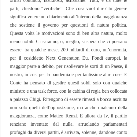
ormai continuo, fastidioso, asfissiante. Tutti, e da tutte le
parti, chiedono “verifiche”. Che cosa vuol dire? In genere
significa volere un chiarimento all’interno della maggioranza
che sostiene il governo per questioni di natura politica.
Questa volta le motivazioni sono di ben altra natura, molto
meno nobili. Ci saranno, o, meglio, si spera che ci possano
essere, tra qualche mese, 209 miliardi di euro, un’enormità,
per il cosiddetto Next Generation Eu. Fondi europei, la
maggior parte a debito, per risollevare le sorti di un Paese, il
nostro, in crisi per la pandemia e per tantissime altre cose. E
Conte ha pensato di gestire questi soldi solo con qualche
ministro e una task force, con la cabina di regia ben collocata
a palazzo Chigi. Ritengono di essere rimasti a bocca asciutta
non solo quelli dell’opposizione, ma anche qualcuno della
maggioranza, come Matteo Renzi. E allora da Iv, il partito
renziano inventato dal nulla, arruolando parlamentari
profughi da diversi partiti, è arrivata, solenne, dandone conto