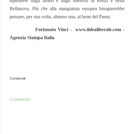
dipendere dagli umori e dagli interessi di Renzi e della
Bellanova. Più che alla mangiatoia europea bisognerebbe
pensare, per una volta, almeno una, al bene del Paese,
Fortunato Vinci -
www.lidealiberale.com -
Agenzia Stampa Italia
Condividi
COMMENTI