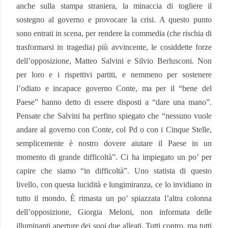
anche sulla stampa straniera, la minaccia di togliere il
sostegno al governo e provocare la crisi. A questo punto
sono entrati in scena, per rendere la commedia (che rischia di
trasformarsi in tragedia) più avvincente, le cosiddette forze
dell’opposizione, Matteo Salvini e Silvio Berlusconi. Non
per loro e i rispettivi partiti, e nemmeno per sostenere
l’odiato e incapace governo Conte, ma per il “bene del
Paese” hanno detto di essere disposti a “dare una mano”.
Pensate che Salvini ha perfino spiegato che “nessuno vuole
andare al governo con Conte, col Pd o con i Cinque Stelle,
semplicemente è nostro dovere aiutare il Paese in un
momento di grande difficoltà”. Ci ha impiegato un po’ per
capire che siamo “in difficoltà”. Uno statista di questo
livello, con questa lucidità e lungimiranza, ce lo invidiano in
tutto il mondo. È rimasta un po’ spiazzata l’altra colonna
dell’opposizione, Giorgia Meloni, non informata delle
illuminanti aperture dei suoi due alleati. Tutti contro, ma tutti