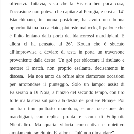
offensivi. Tuttavia, visto che la Vis era ben poca cosa,
l’occasione non poteva che capitare al Perugia, e così al 14’
Bianchimano, in buona posizione, ha avuto una buona
opportunità ma ha calciato, piuttosto maluccio, il pallone che
è finito lontano dalla porta dei biancorossi marchigiani. E
allora ci ha pensato, al 26’, Kouan che è sbucato
all’improvvisa a deviare di testa in porta un traversone
proveniente dalla destra. Un gol per sbloccare il risultato e
mettere il match, non proprio esaltante, decisamente in
discesa.
Ma non tanto da offrire altre clamorose occasioni
per arrotondare il punteggio. Solo un lampo: assist di
Falzerano a Di Noia, all’inizio del secondo tempo, con tiro
forte ma la sfera sul palo alla destra del portiere Ndiaye. Poi
un tran tran piuttosto monotono, e una occasione dei
marchigiani, con replica pronta e sicura di Fulignati.
Nient’altro. Ma quarta vittoria consecutiva e obiettivo
ampiamente raggiunto. E, allora…”più non dimandare”.