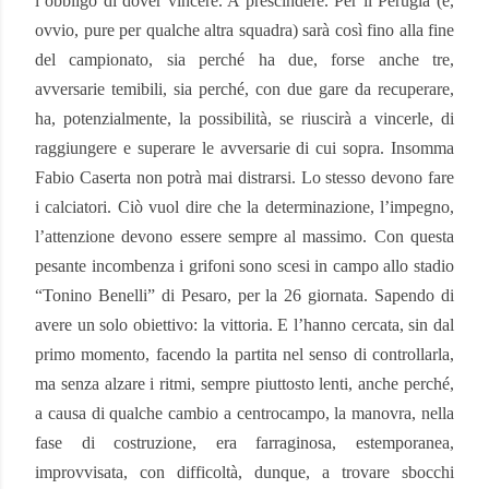
l’obbligo di dover vincere. A prescindere. Per il Perugia (e,
ovvio, pure per qualche altra squadra) sarà così fino alla fine
del campionato, sia perché ha due, forse anche tre,
avversarie temibili, sia perché, con due gare da recuperare,
ha, potenzialmente, la possibilità, se riuscirà a vincerle, di
raggiungere e superare le avversarie di cui sopra. Insomma
Fabio Caserta non potrà mai distrarsi. Lo stesso devono fare
i calciatori. Ciò vuol dire che la determinazione, l’impegno,
l’attenzione devono essere sempre al massimo. Con questa
pesante incombenza i grifoni sono scesi in campo allo stadio
“Tonino Benelli” di Pesaro, per la 26 giornata. Sapendo di
avere un solo obiettivo: la vittoria. E l’hanno cercata, sin dal
primo momento, facendo la partita nel senso di controllarla,
ma senza alzare i ritmi, sempre piuttosto lenti, anche perché,
a causa di qualche cambio a centrocampo, la manovra, nella
fase di costruzione, era farraginosa, estemporanea,
improvvisata, con difficoltà, dunque, a trovare sbocchi