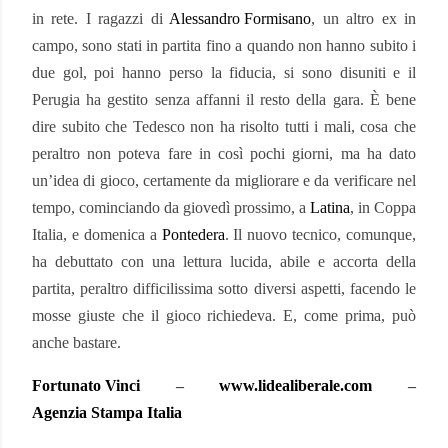
in rete. I ragazzi di
Alessandro Formisano
, un altro ex in
campo, sono stati in partita fino a quando non hanno subito i
due gol, poi hanno perso la fiducia, si sono disuniti e il
Perugia ha gestito senza affanni il resto della gara. È bene
dire subito che Tedesco non ha risolto tutti i mali, cosa che
peraltro non poteva fare in così pochi giorni, ma ha dato
un’idea di gioco, certamente da migliorare e da verificare nel
tempo, cominciando da giovedì prossimo, a
Latina
, in Coppa
Italia, e domenica a
Pontedera
. Il nuovo tecnico, comunque,
ha debuttato con una lettura lucida, abile e accorta della
partita, peraltro difficilissima sotto diversi aspetti, facendo le
mosse giuste che il gioco richiedeva. E, come prima, può
anche bastare.
Fortunato Vinci
–
www.lidealiberale.com
–
Agenzia Stampa Italia