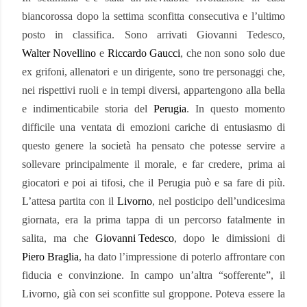
biancorossa dopo la settima sconfitta consecutiva e l’ultimo
posto in classifica. Sono arrivati Giovanni Tedesco,
Walter Novellino
e
Riccardo Gaucci
, che non sono solo due
ex grifoni, allenatori e un dirigente, sono tre personaggi che,
nei rispettivi ruoli e in tempi diversi, appartengono alla bella
e indimenticabile storia del
Perugia
. In questo momento
difficile una ventata di emozioni cariche di entusiasmo di
questo genere la società ha pensato che potesse servire a
sollevare principalmente il morale, e far credere, prima ai
giocatori e poi ai tifosi, che il Perugia può e sa fare di più.
L’attesa partita con il
Livorno
, nel posticipo dell’undicesima
giornata, era la prima tappa di un percorso fatalmente in
salita, ma che
Giovanni Tedesco
, dopo le dimissioni di
Piero Braglia
, ha dato l’impressione di poterlo affrontare con
fiducia e convinzione. In campo un’altra “sofferente”, il
Livorno, già con sei sconfitte sul groppone. Poteva essere la