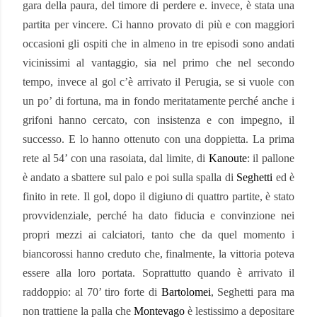
gara della paura, del timore di perdere e. invece, è stata una
partita per vincere. Ci hanno provato di più e con maggiori
occasioni gli ospiti che in almeno in tre episodi sono andati
vicinissimi al vantaggio, sia nel primo che nel secondo
tempo, invece al gol c’è arrivato il Perugia, se si vuole con
un po’ di fortuna, ma in fondo meritatamente perché anche i
grifoni hanno cercato, con insistenza e con impegno, il
successo. E lo hanno ottenuto con una doppietta. La prima
rete al 54’ con una rasoiata, dal limite, di
Kanoute
: il pallone
è andato a sbattere sul palo e poi sulla spalla di
Seghetti
ed è
finito in rete. Il gol, dopo il digiuno di quattro partite, è stato
provvidenziale, perché ha dato fiducia e convinzione nei
propri mezzi ai calciatori, tanto che da quel momento i
biancorossi hanno creduto che, finalmente, la vittoria poteva
essere alla loro portata. Soprattutto quando è arrivato il
raddoppio: al 70’ tiro forte di
Bartolomei
, Seghetti para ma
non trattiene la palla che
Montevago
è lestissimo a depositare