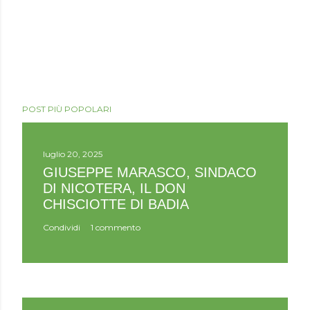
P
o
POST PIÙ POPOLARI
s
t
a
u
luglio 20, 2025
n
GIUSEPPE MARASCO, SINDACO
c
DI NICOTERA, IL DON
o
CHISCIOTTE DI BADIA
m
m
Condividi
1 commento
e
n
t
o