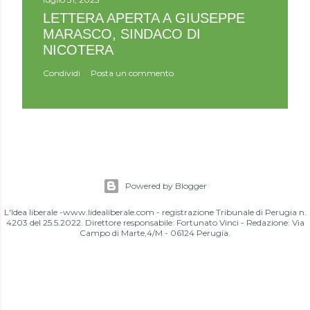
LETTERA APERTA A GIUSEPPE
MARASCO, SINDACO DI
NICOTERA
Condividi
Posta un commento
Powered by Blogger
L'Idea liberale -www.lidealiberale.com - registrazione Tribunale di Perugia n.
4203 del 25.5.2022. Direttore responsabile: Fortunato Vinci - Redazione: Via
Campo di Marte,4/M - 06124 Perugia.