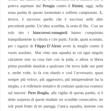
poteva aspettare dal
Perugia
contro il
Rimini
, oggi, nella
nona partita di questo tormentato e sofferto campionato. E,
invece, è successo quello che è successo nelle altre
precedenti partite. Un’altra sconfitta, la sesta di fila.
Con un
solo tiro i
biancorossi romagnoli
hanno conquistato
tranquillamente la vittoria e i tre punti. Facile, quasi scontato,
per i ragazzi di
Filippo D’Alesio
avere la meglio contro il
vuoto assoluto.
Mai visto una squadra in cui ogni singolo
calciatore non sa cosa fare con la palla, e allora si libera
prima possibile dandola a qualcuno che trova dalle sue parti
e, molte volte, lo fa con ritardo e così l’avversario, quasi
sempre più veloce, più aggressivo, più intraprendente ha la
meglio, e il velleitario tentativo di costruire qualcosa svanisce
sul nascere.
Piero Braglia
, alla vigilia di questa partita, si è
detto sorpreso di questi risultati: sei sconfitte consecutive, tre
soli punti frutto di tre pareggi, l’unica squadra, insieme con