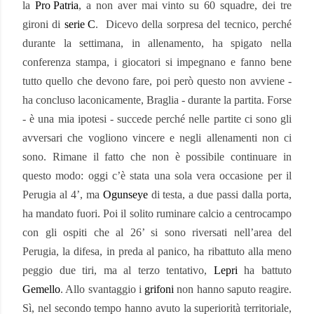
la
Pro Patria
, a non aver mai vinto su 60 squadre, dei tre
gironi di
serie C
.
Dicevo della sorpresa del tecnico, perché
durante la settimana, in allenamento, ha spigato nella
conferenza stampa, i giocatori si impegnano e fanno bene
tutto quello che devono fare, poi però questo non avviene -
ha concluso laconicamente, Braglia - durante la partita. Forse
- è una mia ipotesi - succede perché nelle partite ci sono gli
avversari che vogliono vincere e negli allenamenti non ci
sono. Rimane il fatto che non è possibile continuare in
questo modo: oggi c’è stata una sola vera occasione per il
Perugia al 4’, ma
Ogunseye
di testa, a due passi dalla porta,
ha mandato fuori. Poi il solito ruminare calcio a centrocampo
con gli ospiti che al 26’ si sono riversati nell’area del
Perugia, la difesa, in preda al panico, ha ribattuto alla meno
peggio due tiri, ma al terzo tentativo,
Lepri
ha battuto
Gemello
. Allo svantaggio i
grifoni
non hanno saputo reagire.
Sì, nel secondo tempo hanno avuto la superiorità territoriale,