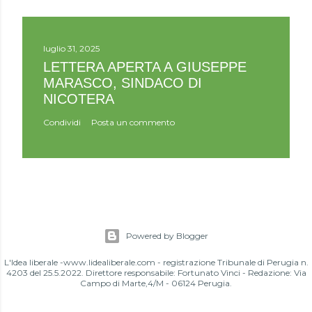
luglio 31, 2025
LETTERA APERTA A GIUSEPPE
MARASCO, SINDACO DI
NICOTERA
Condividi
Posta un commento
Powered by Blogger
L'Idea liberale -www.lidealiberale.com - registrazione Tribunale di Perugia n.
4203 del 25.5.2022. Direttore responsabile: Fortunato Vinci - Redazione: Via
Campo di Marte,4/M - 06124 Perugia.