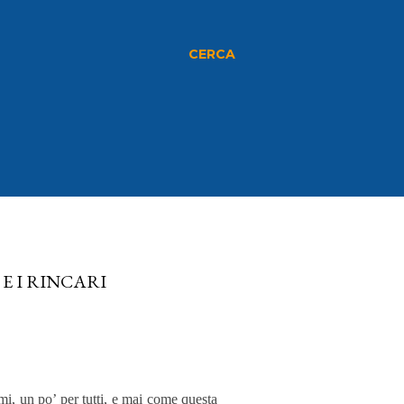
CERCA
E I RINCARI
mi, un po’ per tutti, e mai come questa