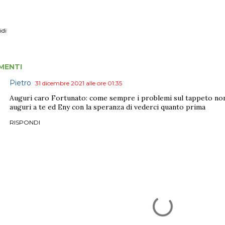
idi
MENTI
Pietro
31 dicembre 2021 alle ore 01:35
Auguri caro Fortunato: come sempre i problemi sul tappeto non 
auguri a te ed Eny con la speranza di vederci quanto prima
RISPONDI