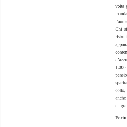
volta 
mandar
l’aume
Chi s
ristru
appaio
conten
d’azzu
1.000 
pensio
sparir
collo,
anche 
e i gr
Fortu