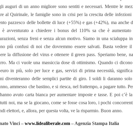
gli auguri di un anno migliore sono sentiti e necessari. Mentre le mezz
e al Quirinale, le famiglie sono in crisi per la crescita delle infezio
nto pazzesco delle bollette di luce (+55%) e gas (+42%), ma anche del
i è avventurato a chiedere i bonus del 110% sa che è aumentato 
tturazioni, senza freni e senza alcun motivo. Siamo in una scialuppa in
no più confusi di noi che dovremmo essere salvati. Basta vedere il 
ere la diffusione del virus e ottenere il green pass. Speriamo bene, 
rro. Ma ci vuole una massiccia dose di ottimismo. Quando ci dicono 
euro in più, solo per luce e gas, servizi di prima necessità, significa
ni diventeranno delle semplici partite di giro. I soldi li daranno solo
anno, ammesso che bastino, e si riesca, nel frattempo, a pagare tutto. Pe
 hanno avuto carta bianca per aumentare imposte e tasse. E poi c’è la
tutti noi, ma se la giocano, come se fosse cosa loro, i pochi concorrent
andi elettori, e, allora, per questa volta, ve la risparmio. Buon anno.
nato Vinci –
www.lidealiberale.com
– Agenzia Stampa Italia