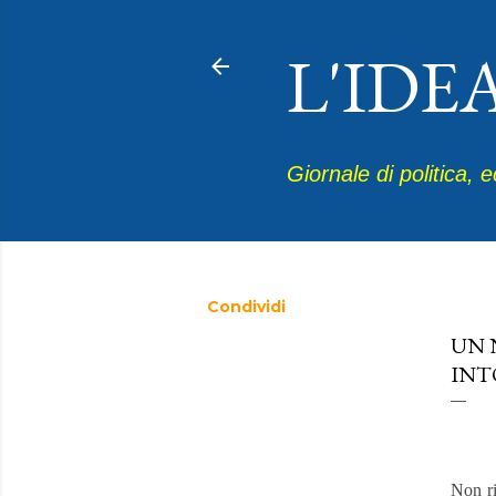
L'IDE
Giornale di politica, 
Condividi
dicemb
UN 
INT
Non ri