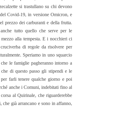
ecalzette si trastullano su chi devono
ni del Covid-19, in versione Omicron, e
 prezzo dei carburanti e della frutta.
anche tutto quello che serve per le
 mezzo alla tempesta. E i nocchieri ci
cruciverba di regole da risolvere per
naturalmente. Speriamo in uno squarcio
che le famiglie pagheranno intorno a
 che di questo passo gli stipendi e le
 per farli tenere qualche giorno e poi
rché anche i Comuni, indebitati fino al
 corsa al Quirinale, che riguarderebbe
i, che già arrancano e sono in affanno,