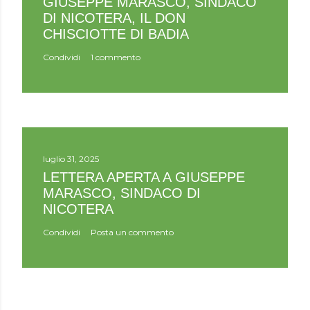
GIUSEPPE MARASCO, SINDACO
c
DI NICOTERA, IL DON
o
CHISCIOTTE DI BADIA
m
m
Condividi
1 commento
e
n
t
o
luglio 31, 2025
LETTERA APERTA A GIUSEPPE
MARASCO, SINDACO DI
NICOTERA
Condividi
Posta un commento