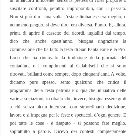
un amarcord innocente, senza la pretesa di voler proporre o
suscitare confronti, peraltro improponibili, con il passato.
Non si può dire: una volta l’estate limbadese era meglio, e
nemmeno peggio, si deve dire: era diversa. Punto. E, allora,
prima di aprire il cassetto dei ricordi, ingialliti dal tempo,
dico che, anche quest’anno, bisogna ringraziare la
commissione che ha fatto la festa di San Pantaleone e la Pro-
Loco che ha rinnovato la tradizione della giornata del
contadino, e i complimenti ai Calabriselli che si sono
ritrovati, brillanti come sempre, dopo cinquant’anni. A volte,
diciamo pure spesso, sento qualcuno che critica il
programma della festa patronale o qualche iniziativa delle
varie associazioni, io ribatto che, invece, bisogna essere grati
a chi senza alcun interesse, con straordinaria dedizione,
lavora e si impegna per le feste e spettacoli d’ogni genere. E
poi tutte le cose - è risaputo - si possono fare meglio,
soprattutto a parole. Dicevo dei contesti completamente