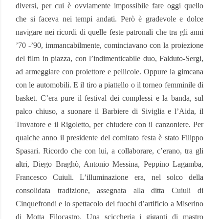
diversi, per cui è ovviamente impossibile fare oggi quello
che si faceva nei tempi andati. Però è gradevole e dolce
navigare nei ricordi di quelle feste patronali che tra gli anni
’70 -’90, immancabilmente, cominciavano con la proiezione
del film in piazza, con l’indimenticabile duo, Falduto-Sergi,
ad armeggiare con proiettore e pellicole. Oppure la gimcana
con le automobili. E il tiro a piattello o il torneo femminile di
basket. C’era pure il festival dei complessi e la banda, sul
palco chiuso, a suonare il Barbiere di Siviglia e l’Aida, il
Trovatore e il Rigoletto, per chiudere con il canzoniere. Per
qualche anno il presidente del comitato festa è stato Filippo
Spasari. Ricordo che con lui, a collaborare, c’erano, tra gli
altri, Diego Braghò, Antonio Messina, Peppino Lagamba,
Francesco Cuiuli. L’illuminazione era, nel solco della
consolidata tradizione, assegnata alla ditta Cuiuli di
Cinquefrondi e lo spettacolo dei fuochi d’artificio a Miserino
di Motta Filocastro. Una sciccheria i giganti di mastro