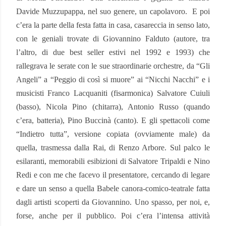
Davide Muzzupappa, nel suo genere, un capolavoro.
E poi
c’era la parte della festa fatta in casa, casareccia in senso lato,
con le geniali trovate di Giovannino Falduto (autore, tra
l’altro, di due best seller estivi nel 1992 e 1993) che
rallegrava le serate con le sue straordinarie orchestre, da “Gli
Angeli” a “Peggio di così si muore” ai “Nicchi Nacchi” e i
musicisti Franco Lacquaniti (fisarmonica) Salvatore Cuiuli
(basso), Nicola Pino (chitarra), Antonio Russo (quando
c’era, batteria), Pino Buccinà (canto). E gli spettacoli come
“Indietro tutta”, versione copiata (ovviamente male) da
quella, trasmessa dalla Rai, di Renzo Arbore. Sul palco le
esilaranti, memorabili esibizioni di Salvatore Tripaldi e Nino
Redi e con me che facevo il presentatore, cercando di legare
e dare un senso a quella Babele canora-comico-teatrale fatta
dagli artisti scoperti da Giovannino. Uno spasso, per noi, e,
forse, anche per il pubblico. Poi c’era l’intensa attività