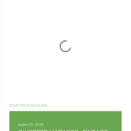
P
o
POST PIÙ POPOLARI
s
t
a
u
luglio 20, 2025
n