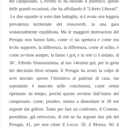
del campionato. L’evento lo ha onorato il pubblico, quello
delle grandi occasioni, che ha affollando il “Libero Liberati”.
Le due squadre si sono date battaglia, si è avuta una leggera
prevalenza territoriale dei rossoverdi, in una gara
sostanzialmente equilibrata. Ma le maggiori motivazioni del
Perugia non hanno fatto, come ci sia spettava e come era
lecito supporre, la differenza, la differenza, come al solito, e
come avviene sempre, la fanno i gol, e in rete ci è andato, al
36’, Alfredo Donnarumma, al suo 14esimo gol, per la gioia
dei diecimila tifosi ternani. Il Perugia ha avuto la colpa di
aver lasciato spesso l’iniziativa ai padroni di casa, ma
soprattutto è mancato nelle conclusioni, come ormai
ripetiamo da tempo, perché questo avviene dall’inizio del
campionato, come, peraltro, stanno a dimostrare le 39 reti
segnate dai grifoni. Tanto per fare un confronto, il Crotone,
penultimo, già retrocesso, di reti ne ha segnate due più del
Perugia, 41, per non citare il Lecce, 58, il Monza, 60, il