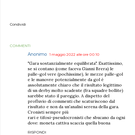
Condividi
COMMENTI
Anonimo
1 maggio 2022 alle ore 00:10
"Gara sostanzialmente equilibrata". Esattissimo,
se si contano (come faceva Gianni Brera) le
palle-gol vere (pochissime), le mezze palle-gol
e le manovre potenzialmente da gol è
assolutamente chiaro che il risultato legittimo
di un derby molto scadente (fra squadre bollite)
sarebbe stato il pareggio. A dispetto del
profluvio di commenti che scaturiscono dal
risultato e non da un'analisi serena della gara.
Cronisti sempre più
rari e tifosi-pseudocronisti che sbucano da ogni
dove: moneta cattiva scaccia quella buona
RISPONDI