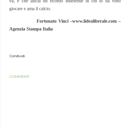
va, e che lascia un ricordo indelebile in chi lo ha visto
giocare e ama il calcio.
Fortunato Vinci –www.lidealiberale.com –
Agenzia Stampa Italia
Condividi
COMMENTI