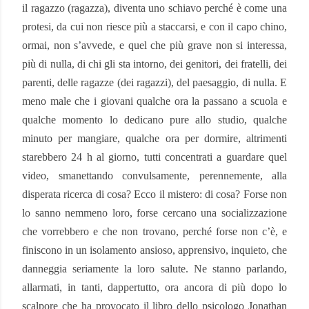
il ragazzo (ragazza), diventa uno schiavo perché è come una
protesi, da cui non riesce più a staccarsi, e con il capo chino,
ormai, non s’avvede, e quel che più grave non si interessa,
più di nulla, di chi gli sta intorno, dei genitori, dei fratelli, dei
parenti, delle ragazze (dei ragazzi), del paesaggio, di nulla. E
meno male che i giovani qualche ora la passano a scuola e
qualche momento lo dedicano pure allo studio, qualche
minuto per mangiare, qualche ora per dormire, altrimenti
starebbero 24 h al giorno, tutti concentrati a guardare quel
video, smanettando convulsamente, perennemente, alla
disperata ricerca di cosa? Ecco il mistero: di cosa? Forse non
lo sanno nemmeno loro, forse cercano una socializzazione
che vorrebbero e che non trovano, perché forse non c’è, e
finiscono in un isolamento ansioso, apprensivo, inquieto, che
danneggia seriamente la loro salute. Ne stanno parlando,
allarmati, in tanti, dappertutto, ora ancora di più dopo lo
scalpore che ha provocato il libro dello psicologo Jonathan