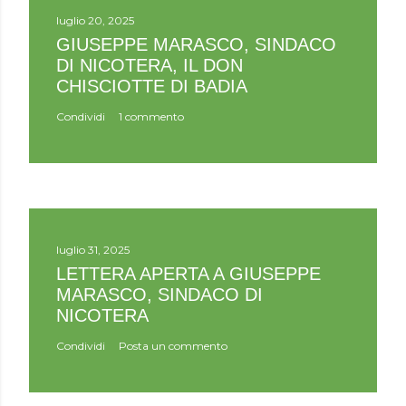
a
u
luglio 20, 2025
n
GIUSEPPE MARASCO, SINDACO
c
DI NICOTERA, IL DON
o
CHISCIOTTE DI BADIA
m
m
Condividi
1 commento
e
n
t
o
luglio 31, 2025
LETTERA APERTA A GIUSEPPE
MARASCO, SINDACO DI
NICOTERA
Condividi
Posta un commento