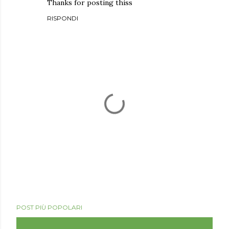
Thanks for posting thiss
RISPONDI
P
o
POST PIÙ POPOLARI
s
t