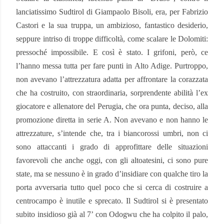
lanciatissimo Sudtirol di Giampaolo Bisoli, era, per Fabrizio
Castori e la sua truppa, un ambizioso, fantastico desiderio,
seppure intriso di troppe difficoltà, come scalare le Dolomiti:
pressoché impossibile. E così è stato. I grifoni, però, ce
l’hanno messa tutta per fare punti in Alto Adige. Purtroppo,
non avevano l’attrezzatura adatta per affrontare la corazzata
che ha costruito, con straordinaria, sorprendente abilità l’ex
giocatore e allenatore del Perugia, che ora punta, deciso, alla
promozione diretta in serie A. Non avevano e non hanno le
attrezzature, s’intende che, tra i biancorossi umbri, non ci
sono attaccanti i grado di approfittare delle situazioni
favorevoli che anche oggi, con gli altoatesini, ci sono pure
state, ma se nessuno è in grado d’insidiare con qualche tiro la
porta avversaria tutto quel poco che si cerca di costruire a
centrocampo è inutile e sprecato. Il Sudtirol si è presentato
subito insidioso già al 7’ con Odogwu che ha colpito il palo,