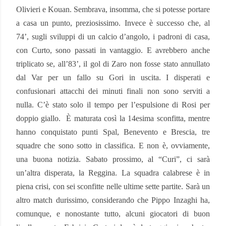
Olivieri e Kouan. Sembrava, insomma, che si potesse portare
a casa un punto, preziosissimo. Invece è successo che, al
74’, sugli sviluppi di un calcio d’angolo, i padroni di casa,
con Curto, sono passati in vantaggio. E avrebbero anche
triplicato se, all’83’, il gol di Zaro non fosse stato annullato
dal Var per un fallo su Gori in uscita. I disperati e
confusionari attacchi dei minuti finali non sono serviti a
nulla. C’è stato solo il tempo per l’espulsione di Rosi per
doppio giallo.
È maturata così la 14esima sconfitta, mentre
hanno conquistato punti Spal, Benevento e Brescia, tre
squadre che sono sotto in classifica. E non è, ovviamente,
una buona notizia. Sabato prossimo, al “Curi”, ci sarà
un’altra disperata, la Reggina. La squadra calabrese è in
piena crisi, con sei sconfitte nelle ultime sette partite. Sarà un
altro match durissimo, considerando che Pippo Inzaghi ha,
comunque, e nonostante tutto, alcuni giocatori di buon