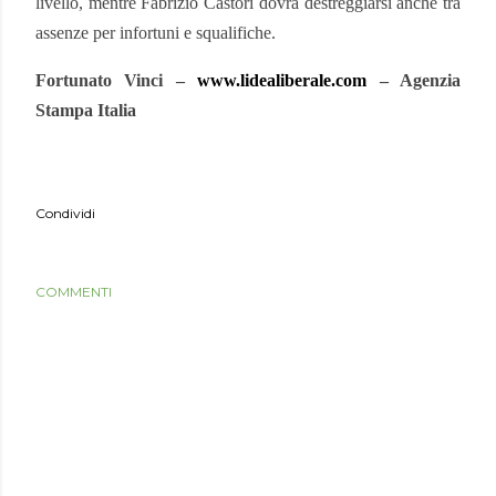
livello, mentre Fabrizio Castori dovrà destreggiarsi anche tra
assenze per infortuni e squalifiche.
Fortunato Vinci –
www.lidealiberale.com
– Agenzia
Stampa Italia
Condividi
COMMENTI