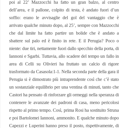
poi al 22’ Mazzocchi ha fatto un gran balzo, al centro
dell’area, e il pallone, colpito di testa, è andato fuori d’un
soffio: erano le avvisaglie del gol del vantaggio che è
arrivato qualche minuto dopo, al 25’, sempre con Mazzocchi
che dal limite ha fatto partire un bolide che è andato a
sbattere sul palo ed è finito in rete. E il Perugia? Poco o
niente: due tiri, nettamente fuori dallo specchio della porta, di
Iannoni e Sgarbi. Tuttavia, allo scadere del tempo un fallo in
area di Celli su Olivieri ha fruttato un calcio di rigore
trasformato da Casasola:1-1. Nella seconda parte della gara il
Perugia si è dimostrato più intraprendente così che c’è stato
un sostanziale equilibrio per una ventina di minuti, tanto che
Castori ha pensato di rinforzare gli ormeggi nella speranza di
contenere le avanzate dei padroni di casa, meno pericolosi
rispetto al primo tempo. Così, prima Rosi ha sostituito Struna
e poi Bartolomei Iannoni, ammonito. E qualche minuto dopo
Capezzi e Luperini hanno preso il posto, rispettivamente, di