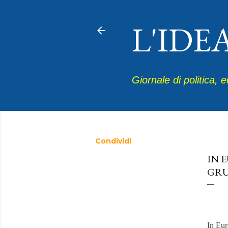
L'IDE
Giornale di politica, 
Condividi
giugno
IN 
GR
In Eur