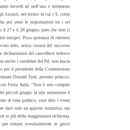
siamo favoriti né nell’uno e nemmeno
li Azzurri, nel torneo in cui c’è, come
che poi sono le negoziazioni tra i sei
no il 27 e il 28 giugno, pare che non ci
sti europei. Poca speranza di ottenere
ciso tutto, senza curarsi del successo
e dichiarazioni del cancelliere tedesco
o anche i candidati del Pd, non lascia
o per il presidente della Commissione
terminato Donald Tusk, premier polacco,
i con Forza Italia. “Non è mio compito
tri piccoli gruppi, la mia sensazione è
o di vista politico, vuol dire: i vostri
ate dare solo un apporto numerico, ma
i in più della maggioranza richiesta).
a per entrare eventualmente in gioco