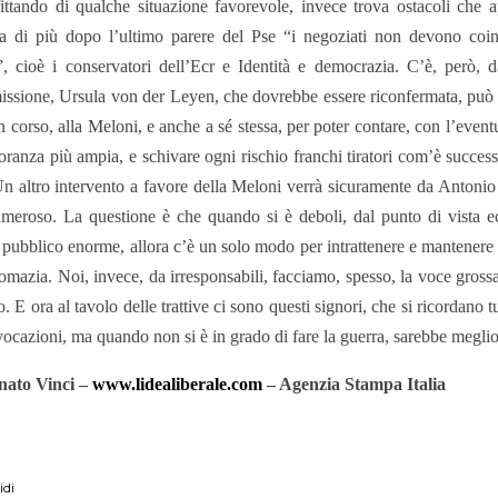
ittando di qualche situazione favorevole, invece trova ostacoli che 
 di più dopo l’ultimo parere del Pse “i negoziati non devono coinv
”, cioè i conservatori dell’Ecr e Identità e democrazia. C’è, però, d
sione, Ursula von der Leyen, che dovrebbe essere riconfermata, può da
n corso, alla Meloni, e anche a sé stessa, per poter contare, con l’event
ranza più ampia, e schivare ogni rischio franchi tiratori com’è successo
Un altro intervento a favore della Meloni verrà sicuramente da Antonio 
meroso. La questione è che quando si è deboli, dal punto di vista ec
 pubblico enorme, allora c’è un solo modo per intrattenere e mantenere bu
lomazia. Noi, invece, da irresponsabili, facciamo, spesso, la voce grossa,
to. E ora al tavolo delle trattive ci sono questi signori, che si ricordano
vocazioni, ma quando non si è in grado di fare la guerra, sarebbe meglio
nato Vinci –
www.lidealiberale.com
– Agenzia Stampa Italia
idi