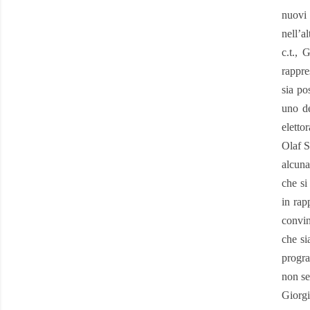
nuovi 
nell’a
c.t., 
rappre
sia po
uno d
eletto
Olaf S
alcuna
che si
in rap
convin
che si
progra
non se
Giorgi