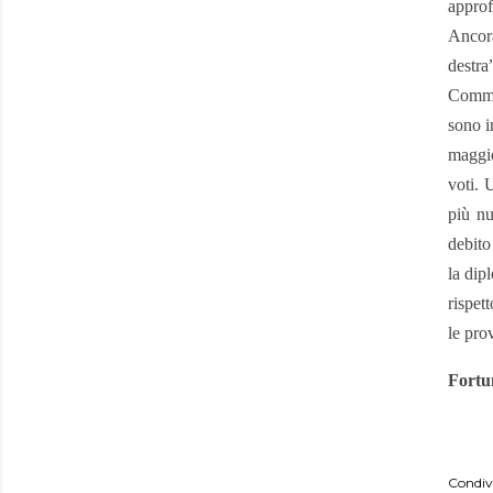
approf
Ancora
destra
Commis
sono i
maggio
voti. 
più nu
debito
la dip
rispet
le pro
Fortu
Condiv