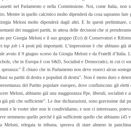
assetti nel Parlamento e nella Commissione. Noi, come Italia, non 
ltro. Mentre in quello calcistico molto dipenderà da cosa sapranno fare g
Giorgia Meloni molto dipenderà dagli altri. E In questi preliminare, 
sentanti dei maggiori partiti, in attesa delle decisioni che si prenderan
sto per Giorgia Meloni e il suo gruppo (Ecr) di Conservatori e Riformi
ei
top job
i 4 posti più importanti. L’impressione è che abbiano già de
rale avuto il 9 giugno scorso da Giorgia Meloni e da Fratelli d’Italia. L
cholz, che in Europa è con S&D, Socialisti e Democratici, in cui ci son
 speranza:” È chiaro che in Parlamento non deve esserci alcun sostegn
 basi su partiti di destra e populisti di destra”. Non è meno duro e de
presentanza del Partito popolare europeo, dove confluiscono gli elett
cere Meloni, abbiamo già una maggioranza Ppe, liberali, socialisti e al
a già più che sufficiente”. Le due dichiarazioni, sono gravissime dal punt
mmi e le vostre idee non le condividiamo, e non ci interessano, potev
rve nemmeno quello perché è già sufficiente quello che abbiamo (45 vot
a Meloni, relegata in tribuna, sperava di stare almeno in panchin