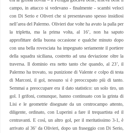
campo, in attacco si vedevano - finalmente - scambi veloci
con Di Serio e Oliveri che si presentavano spesso insidiosi
nell’area del Palermo. Olivieri due volte ha avuto la palla per
la tripletta, ma la prima volta, al 16’, non ha saputo
approfittare della buona occasione e qualche minuto dopo
con una bella rovesciata ha impegnato seriamente il portiere
della squadra siciliana, costretto ad una deviazione oltre la
traversa. Il dominio era netto tanto che quando, al 23’, il
Palermo ha trovato, su punizione di Valente e colpo di testa
di Marconi, il gol, nessuno si è preoccupato più di tanto.
Semmai a preoccupare era il dato statistico: un solo tiro, un
gol. I grifoni, comunque, hanno continuato con la grinta di
Lisi e le geometrie disegnate da un centrocampo attento,
diligente, ordinato, con Luperini a fare il trequartista ed il
centravanti. E così, un altro gol, per il meritatissimo 3-1, è
arrivato al 36’ da Olivieri, dopo un fraseggio con Di Serio,