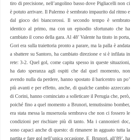
tiro di precisione, nell’angolino basso dove Pigliacelli non ci
è potuto arrivare. Il Palermo è sembrato impaurito dal ritmo e
dal gioco dei biancorossi. Il secondo tempo è sembrato
identico al primo, ma con un episodio sfortunato che ha
cambiato il corso della gara. Al 48’ Valente ha tirato in porta,
Gori era sulla traiettoria pronto a parare, ma la palla è andata
a sbattere su Santoro, ha cambiato direzione e si è infilata in
rete: 3-2. Quel gol, come capita spesso in queste situazioni,
ha dato speranza agli ospiti che dal quel momento, non
avendo nulla da perdere, hanno spostato il baricentro un po’
più avanti e per effetto, anche, di qualche cambio azzeccato
di Corini, hanno cominciato a solleticare il Perugia che, però,
poiché fino a quel momento a Brunori, temutissimo bomber,
era stata messa la museruola sembrava che non ci fossero le
condizioni per rischiare più di tanto. Ma i cannonieri doc,
sono capaci anche di questo: di rimanere in agguato tutta la
partita e fare gol nell’unica occasione. E
Brunori, all’89’, ha