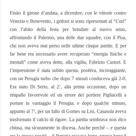
Finito il girone d’andata, a dicembre, con le vittorie contro
Venezia e Benevento, i grifoni si sono ripresentati al “Curi”
con l’abito della festa per brindare al nuovo anno,
affrontando il Palermo, una delle due squadre, con il Pisa,
che non aveva mai perso nelle ultime cinque partite. E per
far bene era necessario avere recuperato “energia fisiche e
mentali” come aveva detto, alla vigilia, Fabrizio Castori. E
l’impressione è stata subito questa, positiva, incoraggiante,
con un Perugia turbo che dopo 7 minuti conduceva già 2-0.
Era stato Di Serio, al 2’, alla prima occasione, dopo un
rimpallo favorevole ed un errore del portiere Pigliacelli a
portare in vantaggio il Perugia; e dopo qualche minuto,
appunto al 7’, per un fallo di Gomes su Lisi, Casasola aveva
trasformato il calcio di rigore. La partita sembrava non dico
chiusa, ma sicuramente in discesa. Anche perché – e questa
era la grossa novità – il Perugia giocava bene, teneva bene il