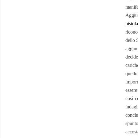
manife
Aggiu
pistol
ricono
dello 
aggiun
decide
carich
quell
impor
essere
così c
indagi
conclu
spunto
accost