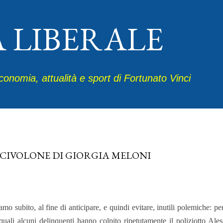
Passa ai contenuti principali
A LIBERALE
economia, attualità e sport di Fortunato Vinci
io 03, 2026
SCIVOLONE DI GIORGIA MELONI
amo subito, al fine di anticipare, e quindi evitare, inutili polemiche: p
quali alcuni delinquenti hanno colpito ripetutamente il poliziotto Ale