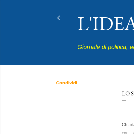
L'IDE
Giornale di politica, 
Condividi
febbra
LO 
Chiari
con i 