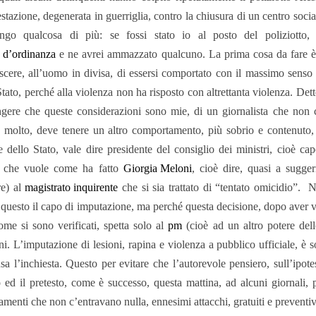
stazione, degenerata in guerriglia, contro la chiusura di un centro socia
ngo qualcosa di più: se fossi stato io al posto del poliziotto, p
a d’ordinanza
e ne avrei ammazzato qualcuno. La prima cosa da fare è, 
scere, all’uomo in divisa, di essersi comportato con il massimo senso d
Stato, perché alla violenza non ha risposto con altrettanta violenza. De
gere che queste considerazioni sono mie, di un giornalista che non co
 molto, deve tenere un altro comportamento, più sobrio e contenuto, 
e dello Stato, vale dire presidente del consiglio dei ministri, cioè c
o che vuole come ha fatto
Giorgia Meloni
, cioè dire, quasi a sugge
re) al
magistrato inquirente
che si sia trattato di “tentato omicidio”.
N
 questo il capo di imputazione, ma perché questa decisione, dopo aver val
ome si sono verificati, spetta solo al
pm
(cioè ad un altro potere dell
ni. L’imputazione di lesioni, rapina e violenza a pubblico ufficiale, è s
sa l’inchiesta. Questo per evitare che l’autorevole pensiero, sull’ipote
 ed il pretesto, come è successo, questa mattina, ad alcuni giornali, p
amenti che non c’entravano nulla, ennesimi attacchi, gratuiti e preventiv