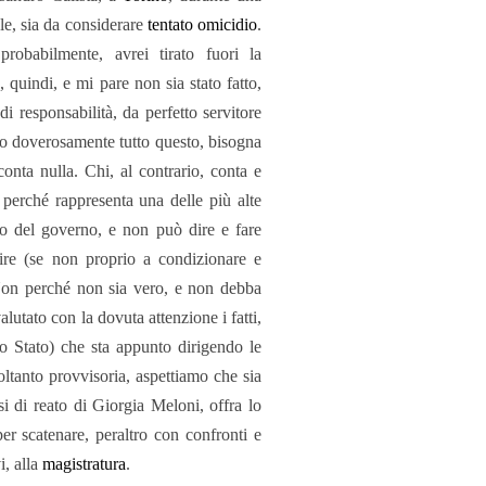
le, sia da considerare
tentato omicidio
.
robabilmente, avrei tirato fuori la
quindi, e mi pare non sia stato fatto,
i responsabilità, da perfetto servitore
tto doverosamente tutto questo, bisogna
nta nulla. Chi, al contrario, conta e
perché rappresenta una delle più alte
apo del governo, e non può dire e fare
rire (se non proprio a condizionare e
on perché non sia vero, e non debba
utato con la dovuta attenzione i fatti,
o Stato) che sta appunto dirigendo le
oltanto provvisoria, aspettiamo che sia
si di reato di Giorgia Meloni, offra lo
er scatenare, peraltro con confronti e
i, alla
magistratura
.