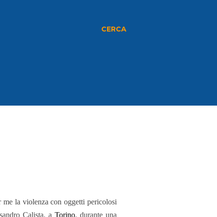
CERCA
er me la violenza con oggetti pericolosi
ssandro Calista, a
Torino
, durante una